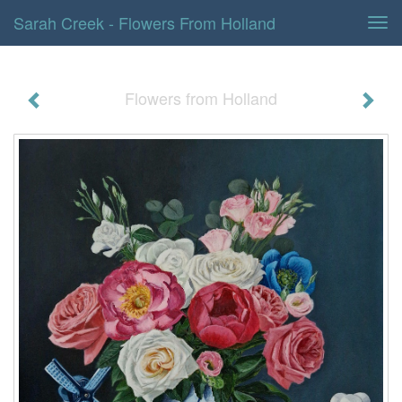
Sarah Creek - Flowers From Holland
Tog
navi
Flowers from Holland