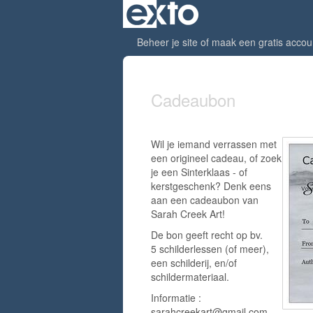
Beheer je site
of
maak een gratis accou
Cadeaubon
Wil je iemand verrassen met
een origineel cadeau, of zoek
je een Sinterklaas - of
kerstgeschenk? Denk eens
aan een cadeaubon van
Sarah Creek Art!
De bon geeft recht op bv.
5 schilderlessen (of meer),
een schilderij, en/of
schildermateriaal.
Informatie :
sarahcreekart@gmail.com