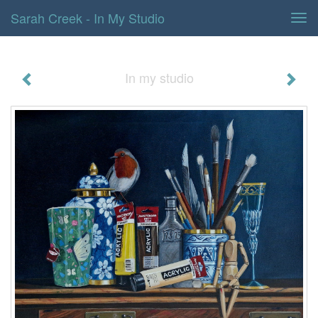
Sarah Creek - In My Studio
Tog
navi
In my studio