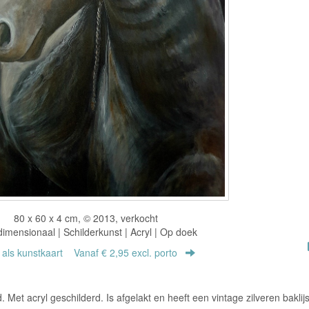
80 x 60 x 4 cm, © 2013, verkocht
imensionaal | Schilderkunst | Acryl | Op doek
r als kunstkaart
Vanaf € 2,95 excl. porto
. Met acryl geschilderd. Is afgelakt en heeft een vintage zilveren baklij