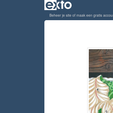
Beheer je site
of
maak een gratis accou