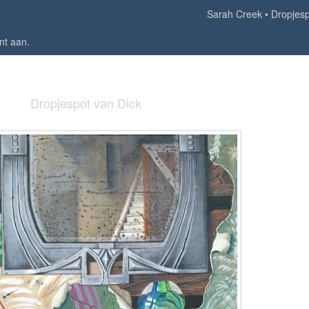
Sarah Creek
Dropjesp
nt aan
.
Dropjespot van Dick